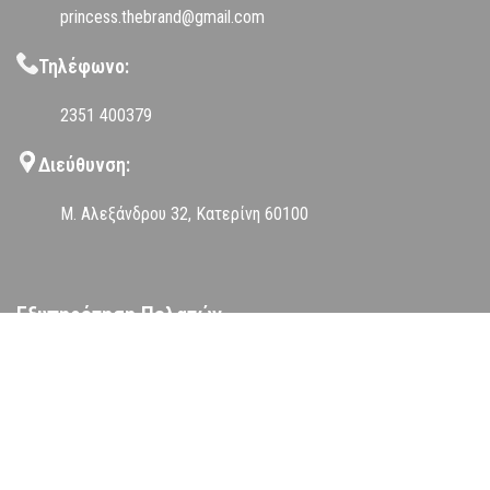
princess.thebrand@gmail.com
Τηλέφωνο:
2351 400379
Διεύθυνση:
Μ. Αλεξάνδρου 32, Κατερίνη 60100
Εξυπηρέτηση Πελατών
Αποστολές Προϊόντων
Τρόποι Πληρωμής
Επιστροφές Προϊόντων
Όροι Χρήσης
Πολιτική Απορρήτου