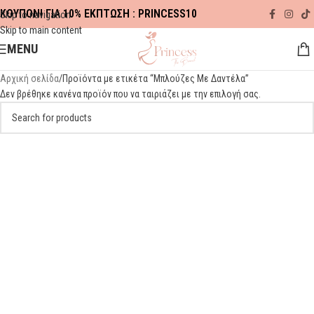
ΚΟΥΠΟΝΙ ΓΙΑ 10% ΕΚΠΤΩΣΗ : PRINCESS10
Skip to navigation
Skip to main content
MENU
Αρχική σελίδα
Προϊόντα με ετικέτα “Μπλούζες Με Δαντέλα”
Δεν βρέθηκε κανένα προϊόν που να ταιριάζει με την επιλογή σας.